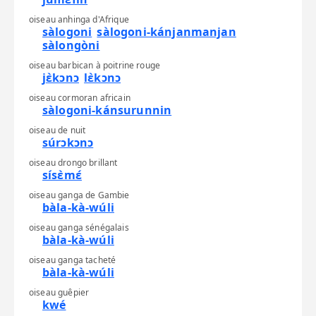
oiseau anhinga d'Afrique
sàlogoni
sàlogoni-kánjanmanjan
sàlongòni
oiseau barbican à poitrine rouge
jɛ̀kɔnɔ
lɛ̀kɔnɔ
oiseau cormoran africain
sàlogoni-kánsurunnin
oiseau de nuit
súrɔkɔnɔ
oiseau drongo brillant
sísɛ̀mɛ́
oiseau ganga de Gambie
bàla-kà-wúli
oiseau ganga sénégalais
bàla-kà-wúli
oiseau ganga tacheté
bàla-kà-wúli
oiseau guêpier
kwé