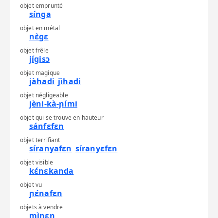
z
objet emprunté
sínga
objet en métal
nɛ̀gɛ
objet frêle
jígisɔ
objet magique
jàhadi
jìhadi
objet négligeable
jèni-kà-ɲími
objet qui se trouve en hauteur
sánfɛfɛn
objet terrifiant
síranyafɛn
síranyɛfɛn
objet visible
kɛ́nɛkanda
objet vu
ɲɛ́nafɛn
objets à vendre
mìnɛn