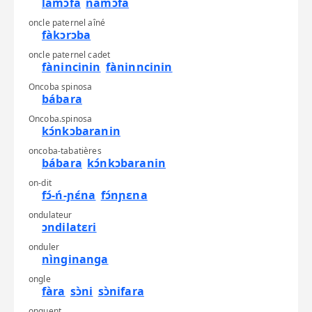
lámɔfa
námɔfa
oncle paternel aîné
fàkɔrɔba
oncle paternel cadet
fànincinin
fàninncinin
Oncoba spinosa
bábara
Oncoba.spinosa
kɔ́nkɔbaranin
oncoba-tabatières
bábara
kɔ́nkɔbaranin
on-dit
fɔ́-ń-ɲɛ́na
fɔ́nɲɛna
ondulateur
ɔndilatɛri
onduler
nìnginanga
ongle
fàra
sɔ̀ni
sɔ̀nifara
onguent