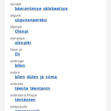
oisiveté
báarantanya
sàlabaatɔya
oligurie
súgunɛnpereku
Olympie
Olɛnpi
olympique
olɛnpiki
Omar al-
Ɛli
ombrager
bílen
ombre
bílen
dúlen
jà
súma
ombrette
téenta
téentanin
ombrette d'Afrique
téntànten
oméprazole