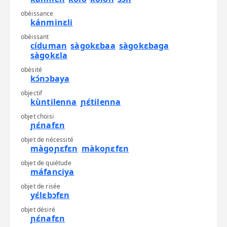
l
obéissance
m
kánminɛli
n
obéissant
cíduman
sàgokɛbaa
sàgokɛbaga
o
sàgokɛla
p
obésité
kɔ́nɔbaya
q
objectif
r
kùntilenna
ɲɛ́tilenna
s
objet choisi
ɲɛ́nafɛn
t
objet de nécessité
u
màgoɲɛfɛn
màkoɲɛfɛn
objet de quiétude
v
máfanciya
w
objet de risée
yɛ́lɛbɔfɛn
x
objet désiré
y
ɲɛ́nafɛn