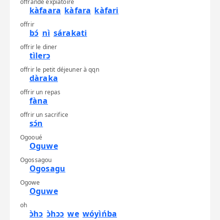
offrande expiatoire
kàfaara
kàfara
kàfari
offrir
bɔ́
nì
sárakati
offrir le diner
tìlerɔ
offrir le petit déjeuner à qqn
dàraka
offrir un repas
fàna
offrir un sacrifice
sɔ́n
Ogooué
Oguwe
Ogossagou
Ogosagu
Ogowe
Oguwe
oh
ɔ̀hɔ
ɔ̀hɔɔ
we
wóyìńba