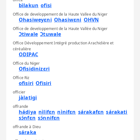
bìlakun
ofisi
Office de developpement de la Haute Vallee du Niger
Ohasiweyɛni
Ohasiwɛni
OHVN
Office de developpement de la Haute Vallée du Niger
Ɔtiwale
Ɔtuwale
Office Développement Intégré production Arachidière et
céréalière
ODIPAC
Office du Niger
Ofisidinizɛri
Office Riz
ofisiri
Ofisiri
officier
jàlatigi
offrande
hádiya
nìlifɛn
nìnifɛn
sárakafɛn
sárakati
sɔ́nfɛn
sɔ́nnifɛn
offrande à Dieu
sáraka