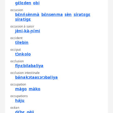
gɛ̀lɛden
obi
occasion
bɛ̀nńsènmà
bɛ̀nsenma
sèn
síratɛgɛ
síratigɛ
occasion à saisir
jèni-kà-ɲími
occident
tìlebin
occiput
tɔ̀nkolo
occlusion
fíɲɛbilabaliya
occlusion intestinale
bánakɔtaasɔrɔbaliya
occupation
màgo
màko
occupations
háju
océan
dɛ́bɛ
gèji