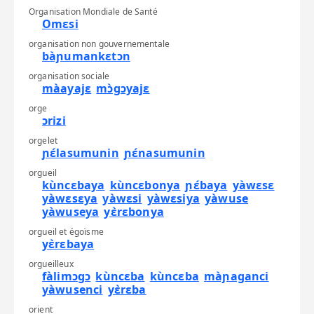
Organisation Mondiale de Santé
Omɛsi
organisation non gouvernementale
bàɲumankɛtɔn
organisation sociale
màayajɛ
mɔ̀gɔyajɛ
orge
ɔrizi
orgelet
ɲɛ́lasumunin
ɲɛ́nasumunin
orgueil
kùncɛbaya
kùncɛbonya
ɲɛ́baya
yàwɛsɛ
yàwɛsɛya
yàwɛsi
yàwɛsiya
yàwuse
yàwuseya
yɛ̀rɛbonya
orgueil et égoïsme
yɛ̀rɛbaya
orgueilleux
fàlimɔgɔ
kùncɛba
kùncɛba
màɲaganci
yàwusenci
yɛ̀rɛba
orient