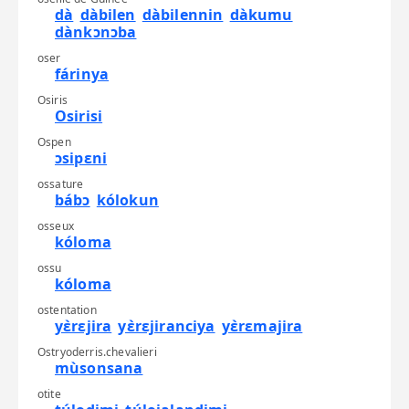
dà
dàbilen
dàbilennin
dàkumu
dànkɔnɔba
oser
fárinya
Osiris
Osirisi
Ospen
ɔsipɛni
ossature
bábɔ
kólokun
osseux
kóloma
ossu
kóloma
ostentation
yɛ̀rɛjira
yɛ̀rɛjiranciya
yɛ̀rɛmajira
Ostryoderris.chevalieri
mùsonsana
otite