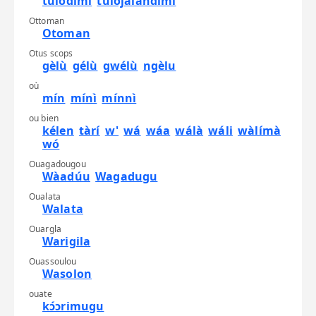
túlodimi
túlojalandimi
Ottoman
Otoman
Otus scops
gèlù
gélù
gwélù
ngèlu
où
mín
mínì
mínnì
ou bien
kélen
tàrí
w'
wá
wáa
wálà
wáli
wàlímà
wó
Ouagadougou
Wàadúu
Wagadugu
Oualata
Walata
Ouargla
Warigila
Ouassoulou
Wasolon
ouate
kɔ́ɔrimugu