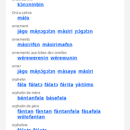
kɔ̀nɔninbin
Oriza.sativa
màlo
ornement
jàgo
màɲɔgɔlɔn
màsiri
ɲɔ́gɔlɔn
ornements
màsirifɛn
màsirimafɛn
ornements aux lobes des oreilles
wérewerenin
wérewunin
orner
jàgo
màɲɔ́gɔlɔn
màsaya
màsìri
orphelin
fála
fálatɔ
fálatɔ
fárita
yàtiimɛ
orphelin de mère
bántanfala
básafala
orphelin de père
fàntan
fàntan
fàntanfala
fàsafala
wólofantan
orpheline