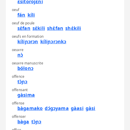
ɛsitorojɛni
oeuf
fán
kíli
oeuf de poule
sɛ̀fan
sɛ̀kili
shɛ̀fan
shɛ̀kili
oeufs en formation
kíliɲɔrɔn
kíliɲɔrɔnkɔ
oeuvre
nɔ̀
oeuvre manuscrite
bólonɔ
offence
tɔ̀ɲɔ
offensant
gàsima
offense
bàgamako
dɔ́gɔyama
gàasi
gàsi
offenser
bàga
tɔ̀ɲɔ
office