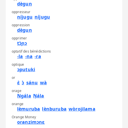
dègun
oppresseur
níjugu
níjugu
oppression
dègun
opprimer
tɔ̀ɲɔ
optatif des bénédictions
-la
-na
-ra
optique
ɔputuki
or
ɛ̀
ɔ̀
sánu
wà
orage
Ngála
Ŋála
orange
lèmuruba
lènburuba
wòrojilama
Orange Money
oranzimɔnɛ