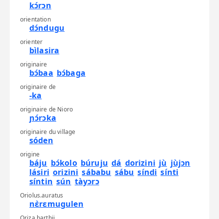
kɔ́rɔn
orientation
dɔ́ndugu
orienter
bìlasira
originaire
bɔ́baa
bɔ́baga
originaire de
-ka
originaire de Nioro
ɲɔ́rɔka
originaire du village
sóden
origine
báju
bɔ́kolo
búruju
dá
dorizini
jù
jùjɔn
lásiri
orizini
sábabu
sábu
síndi
sínti
síntin
sún
tàyɔrɔ
Oriolus.auratus
nɛ̀rɛmugulen
Oriza barthii