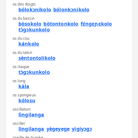
os des doigts
bólokɔnikolo
bólonkɔnikolo
os du bassin
bòsokolo
bòtontonkolo
fɛ́ngɛɲɛkolo
tɔ̀gɔkunkolo
os du cou
kánkolo
os du talon
sèntontolikolo
os iliaque
tɔ̀gɔkunkolo
os long
kàla
os spongieux
kólosu
oscillation
lìngilanga
osciller
lìngilanga
yègeyege
yìgiyɔgɔ
oseille de Guinée