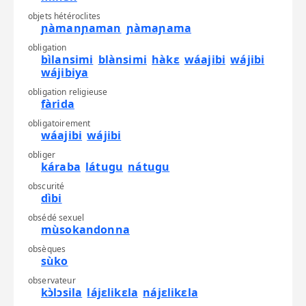
objets hétéroclites
ɲàmanɲaman
ɲàmaɲama
obligation
bìlansimi
blànsimi
hàkɛ
wáajibi
wájibi
wájibiya
obligation religieuse
fàrida
obligatoirement
wáajibi
wájibi
obliger
káraba
látugu
nátugu
obscurité
dìbi
obsédé sexuel
mùsokandonna
obsèques
sùko
observateur
kɔ̀lɔsila
lájɛlikɛla
nájɛlikɛla