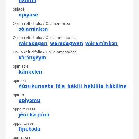
ɲɛ́dimi
opiacé
opiyase
Opilia celtidifolia / O. amentacea
sòlamìnkɔn
Opilia celtidifolia / Opilia amentacea
wáradagan
wáradagwan
wáramìnkɔn
Opilia.celtidifolia / Opilia.amentacea
kɔ̀rɔ́ngɛ̀yin
opiniâtre
kánkelen
opinion
dùsukunnata
fɛ̀la
hákili
hákilila
hákilina
opium
opiyɔmu
opportuniste
jèni-kà-ɲími
opportunité
fíɲɛbɔda
oppresser