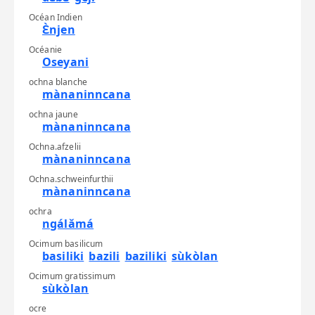
Océan Indien
Ɛ̀njen
Océanie
Oseyani
ochna blanche
mànaninncana
ochna jaune
mànaninncana
Ochna.afzelii
mànaninncana
Ochna.schweinfurthii
mànaninncana
ochra
ngálǎmá
Ocimum basilicum
basiliki
bazili
baziliki
sùkòlan
Ocimum gratissimum
sùkòlan
ocre