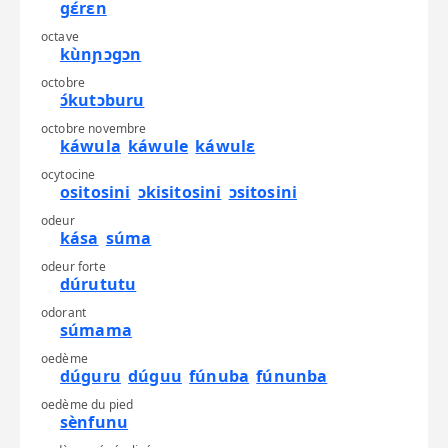
gɛ́rɛn
octave
kùnɲɔgɔn
octobre
ɔ́kutɔburu
octobre novembre
káwula
káwule
káwulɛ
ocytocine
ositosini
ɔkisitosini
ɔsitosini
odeur
kása
súma
odeur forte
dúrututu
odorant
súmama
oedème
dúguru
dúguu
fúnuba
fúnunba
oedème du pied
sènfunu