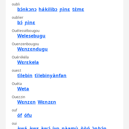
oubli
bɔ́nkɔnɔ
hákilibɔ
ɲìnɛ
tɛ̀mɛ
oublier
bɔ́
ɲìnɛ
Ouélessébougou
Welesebugu
Ouenzenbougou
Wɛnzɛndugu
Ouérékéla
Wɛrɛkela
ouest
tìlebin
tìlebinyànfan
Ouéta
Weta
Ouezzin
Wɛnzɛn
Wɛnzɛn
ouf
óf
ófu
oui
àwá
àwɛ
àwɔ́
íyo
nàamù
ǹǹń
ɔ̀nhɔ́n