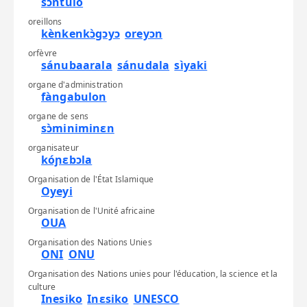
sɔ̀ntulo
oreillons
kènkenkɔ̀gɔyɔ
oreyɔn
orfèvre
sánubaarala
sánudala
sìyaki
organe d'administration
fàngabulon
organe de sens
sɔ̀miniminɛn
organisateur
kóɲɛbɔla
Organisation de l'État Islamique
Oyeyi
Organisation de l'Unité africaine
OUA
Organisation des Nations Unies
ONI
ONU
Organisation des Nations unies pour l'éducation, la science et la
culture
Inesiko
Inɛsiko
UNESCO