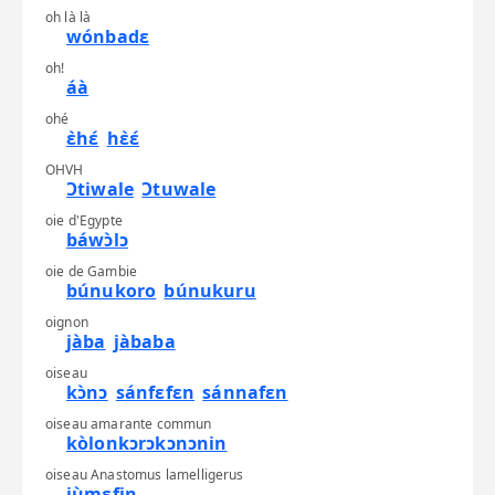
oh là là
wónbadɛ
oh!
áà
ohé
ɛ̀hɛ́
hɛ̀ɛ́
OHVH
Ɔtiwale
Ɔtuwale
oie d'Egypte
báwɔ̀lɔ
oie de Gambie
búnukoro
búnukuru
oignon
jàba
jàbaba
oiseau
kɔ̀nɔ
sánfɛfɛn
sánnafɛn
oiseau amarante commun
kòlonkɔrɔkɔnɔnin
oiseau Anastomus lamelligerus
jùmɛfin