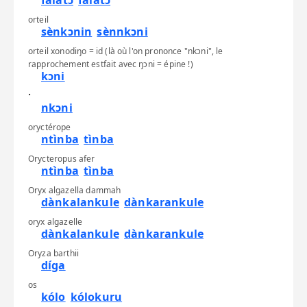
fálatɔ
fálatɔ
orteil
sènkɔnin
sènnkɔni
orteil xonodiŋo = id (là où l'on prononce "nkɔni", le
rapprochement estfait avec ŋɔni = épine !)
kɔni
·
nkɔni
oryctérope
ntìnba
tìnba
Orycteropus afer
ntìnba
tìnba
Oryx algazella dammah
dànkalankule
dànkarankule
oryx algazelle
dànkalankule
dànkarankule
Oryza barthii
díga
os
kólo
kólokuru