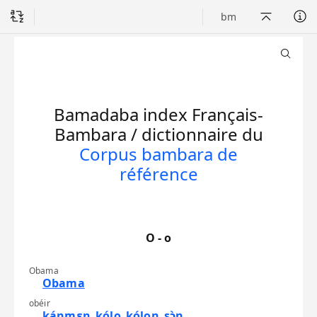
bm
Navigation alphabétique
plus d'information
Retour en haut
dictionnaire Bam
a
b
Bamadaba
index Français-
c
Bambara / dictionnaire du
d
Corpus bambara de
e
référence
f
g
h
O - o
i
Obama
j
Obama
k
obéir
kánmɛn
kólo
kólon
sɔ̀n