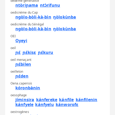
oedème généralisé
ntòriɲama
ntɔ̀rifunu
oedicnème du Cap
ngòlo-bòli-kà-bìn
ŋòlokùnba
oedicnème du Sénégal
ngòlo-bòli-kà-bìn
ŋòlokùnba
OEI
Oyeyi
oeil
ɲɛ́
ɲɛ́kisɛ
ɲɛ́kuru
oeil menaçant
ɲɛ́bilen
oeilleton
ɲɛ́den
Oena.capensis
kóronbànin
oesophage
jíminsira
kánfereke
kánfile
kánfilenin
kánfyele
kánfyelu
kánworofɛ
oestrogènes