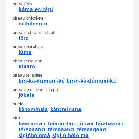
oiseau Ibis
kámalen-cɛ̀ɲi
oiseau ignicolore
ncìbilennin
oiseau Indicator indicator
fɛ̀rɛ
oiseau marabout
jùmɛ
oiseau moqueur
kíbaro
oiseau parapluie
bíri-kà-dúmunî-kɛ́
bírin-kà-dúmunî-kɛ́
oiseau téléphone tchagra
jòkala
oiseleur
kɔ̀nɔminɛla
kɔ̀nɔminɛna
oisif
báarantan
báarantan
cíntan
fɛ́rɛbaanci
fɛ́rɛbaanci
fɛ́rɛbaanci
fɛ́rɛbaganci
sìgińbólomà
sìgi-ń-bólo-mà