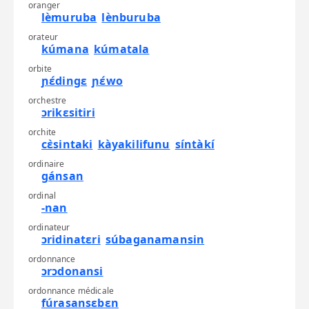
oranger
lèmuruba
lènburuba
orateur
kúmana
kúmatala
orbite
ɲɛ́dingɛ
ɲɛ́wo
orchestre
ɔrikɛsitiri
orchite
cɛ̀sintaki
kàyakilifunu
síntàkí
ordinaire
gánsan
ordinal
-nan
ordinateur
ɔridinatɛri
súbaganamansin
ordonnance
ɔrɔdonansi
ordonnance médicale
fúrasansɛbɛn