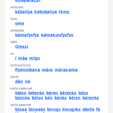
omeparazɔli
omission
kɛ́baliya
kókɛbaliya
tɛ̀mɛ
Omo
omo
omoplate
kàmafyɛfyɛ
kàmakunfyɛfyɛ
OMS
Omɛsi
on
í
màa
mɔ̀gɔ
onchocercose
fíyennibana
màra
màraɲama
Oncle
dán
ná
oncle maternel
bélen
bélenkɛ
béren
bérenkɛ
bɛ́ɛn
bɛ́ɛnkɛ
bɛ́lɛn
bɛ́n
bɛ́nkɛ
bɛ́rɛn
bɛ́rɛnkɛ
oncle paternel
bìnaa
bìnaakɛ
bìnɔgɔ
bìnɔgɔkɛ
dénfa
fà