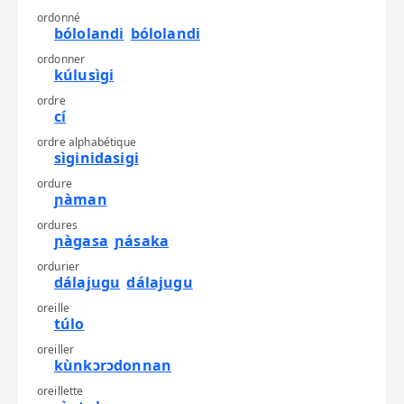
ordonné
bólolandi
bólolandi
ordonner
kúlusìgi
ordre
cí
ordre alphabétique
sìginidasigi
ordure
ɲàman
ordures
ɲàgasa
ɲásaka
ordurier
dálajugu
dálajugu
oreille
túlo
oreiller
kùnkɔrɔdonnan
oreillette