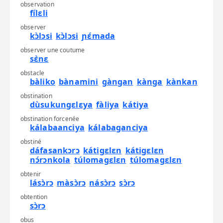
observation
fílɛli
observer
kɔ̀lɔsi
kɔ̀lɔsi
ɲɛ́mada
observer une coutume
sɛ̀nɛ
obstacle
bàliko
bànamini
gàngan
kànga
kànkan
obstination
dùsukungɛlɛya
fàliya
kátiya
obstination forcenée
kálabaanciya
kálabaganciya
obstiné
dáfasankɔrɔ
kátigɛlɛn
kátigɛlɛn
nɔ́rɔnkola
túlomagɛlɛn
túlomagɛlɛn
obtenir
lásɔ̀rɔ
màsɔ̀rɔ
násɔ̀rɔ
sɔ̀rɔ
obtention
sɔ̀rɔ
obus