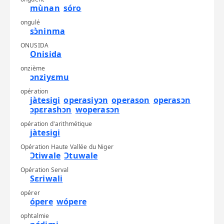
mùnan
sóro
ongulé
sɔ̀ninma
ONUSIDA
Onisida
onzième
ɔnziyɛmu
opération
jàtesigi
operasiyɔn
operason
operasɔn
ɔpɛrashɔn
woperasɔn
opération d'arithmétique
jàtesigi
Opération Haute Vallée du Niger
Ɔtiwale
Ɔtuwale
Opération Serval
Sɛriwali
opérer
ópere
wópere
ophtalmie