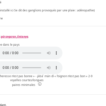
é
t installé ici Se dit des ganglions provoqués par une plaie : adénopathie)
nne
gɛ̀rɛngɛrɛn
,
jíntanya
.
ée dans le pays
écheresse n’est pas bonne » - jàbá` mán dí « l’oignon n’est pas bon » 2-9
voyelles courtes/longues
paires minimales
dant.