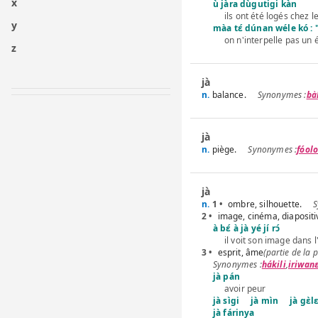
x
ù jàra dùgutigi kàn
ils ont été logés chez l
y
màa tɛ́ dúnan wéle kó : "na
on n'interpelle pas un 
z
jà
n.
balance.
bà
jà
n.
piège.
fóol
jà
n.
1 •
ombre, silhouette.
2 •
image, cinéma, diapositiv
à bɛ́ à jà yé jí rɔ́
il voit son image dans l
3 •
esprit, âme
(partie de la 
hákili
,
iriwan
jà pán
avoir peur
jà sìgi
jà mìn
jà gɛ̀
jà fárinya