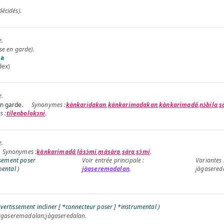
décidés).
e
.
se en garde).
da
dex)
e
.
n garde.
kànkaridakan
,
kànkarimadakan
,
kànkarimadá
,
nɔ̀bila
,
s
tílenbolokɔni
.
e
.
kànkarimadá
,
lásɔ̀mi
,
màsàra
,
sàra
,
sɔ̀mi
.
ssement poser
ental )
jàaseremadalan
.
jàgasered
avertissement incliner [ *connecteur poser ] *instrumental )
àgaseremadalan
;
jàgaseredalan
.