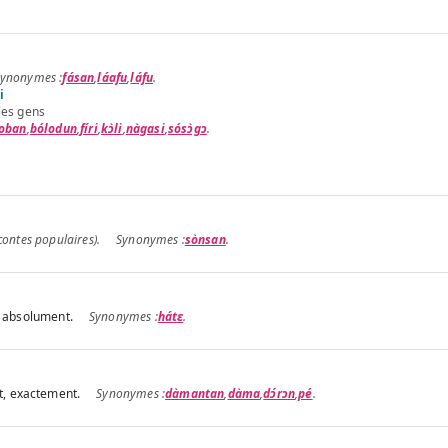
fásan
,
láafu
,
láfu
.
i
 les gens
loban
,
bólodun
,
fíri
,
kɔ̀li
,
nàgasi
,
sósɔ̀gɔ
.
contes populaires).
sònsan
.
, absolument.
hátɛ
.
, exactement.
dàmantan
,
dàma
,
dɔ́rɔn
,
pé
.