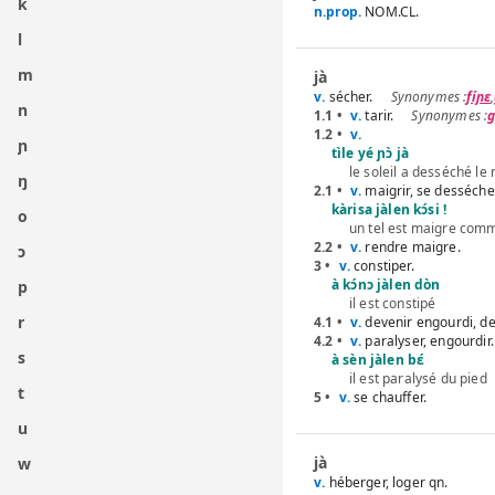
k
n.prop.
NOM.CL.
l
m
jà
v.
sécher.
fíɲɛ
,
n
1.1 •
v.
tarir.
g
1.2 •
v.
ɲ
tìle yé ɲɔ̀ jà
le soleil a desséché le 
ŋ
2.1 •
v.
maigrir, se desséche
kàrisa jàlen kɔ́si !
o
un tel est maigre comm
2.2 •
v.
rendre maigre.
ɔ
3 •
v.
constiper.
à kɔ́nɔ jàlen dòn
p
il est constipé
r
4.1 •
v.
devenir engourdi, de
4.2 •
v.
paralyser, engourdir.
s
à sèn jàlen bɛ́
il est paralysé du pied
t
5 •
v.
se chauffer.
u
jà
w
v.
héberger, loger qn.