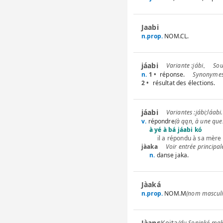
Jaabi
n.prop.
NOM.CL.
jáabi
.
jábi
n.
1 •
réponse.
2 •
résultat des élections.
jáabi
jábi
;
láabi
.
v.
répondre
(à qqn, à une quest
à yé à bá jáabi kó
il a répondu à sa mère
jàaka
n.
danse jaka.
Jàaká
n.prop.
NOM.M
(nom masculi
Jàanɛ
Keita
(du Soninké mak