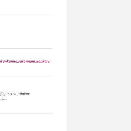
àrankanna
,
sàrannani
,
kànkari
.
jàgaseremadalan
;
alan
.