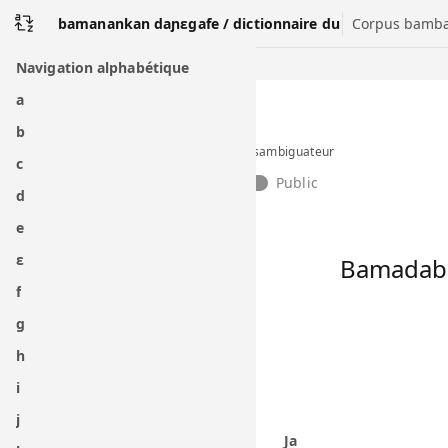
bamanankan daɲɛgafe / dictionnaire du
Corpus bamba
Navigation alphabétique
a
b
Désambiguateur
c
Public
d
e
ɛ
Bamada
f
g
h
i
j
Ja