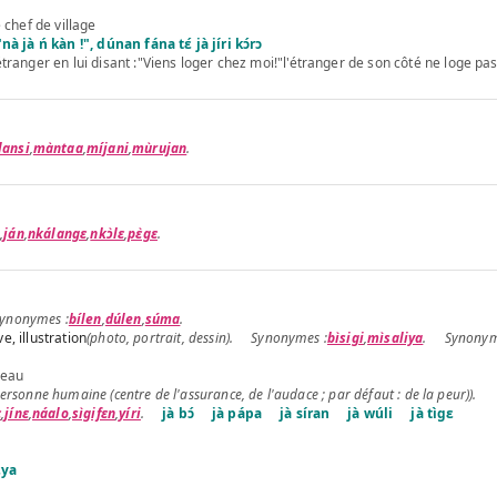
e chef de village
̀ jà ń kàn !", dúnan fána tɛ́ jà jíri kɔ́rɔ
étranger en lui disant :"Viens loger chez moi!"l'étranger de son côté ne loge pa
lansi
,
màntaa
,
míjani
,
mùrujan
.
o
,
ján
,
nkálangɛ
,
nkɔ̀lɛ
,
pɛ̀gɛ
.
bílen
,
dúlen
,
súma
.
e, illustration
(photo, portrait, dessin).
bìsigi
,
mìsaliya
.
'eau
personne humaine (centre de l'assurance, de l'audace ; par défaut : de la peur)).
ɛ
,
jínɛ
,
náalo
,
sìgifɛn
,
yíri
.
jà bɔ́
jà pápa
jà síran
jà wúli
jà tìgɛ
lɛya