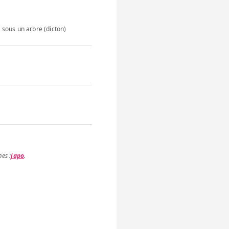
s sous un arbre (dicton)
japo
.