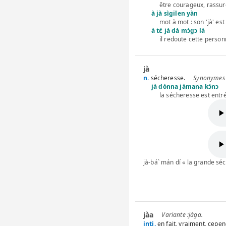
être courageux, rassur
à jà sìgilen yàn
mot à mot : son 'jà' es
à tɛ́ jà dá mɔ̀gɔ lá
il redoute cette perso
jà
n.
sécheresse.
jà dònna jàmana kɔ́nɔ
la sécheresse est entr
jà-bá` mán dí « la grande s
jàa
jàga
.
intj.
en fait, vraiment, cepen