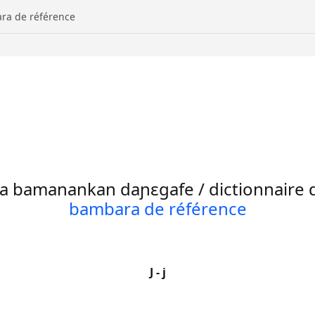
ra de référence
ba
bamanankan daɲɛgafe / dictionnaire
bambara de référence
J - j