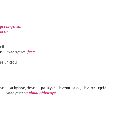
gɛ̀rɛn-gɛrɛn
.
ɛ̀rɛn
.
mil
r.
fàsa
.
e un clou !
venir ankylosé, devenir paralysé, devenir raide, devenir rigide.
mùluku
,
nàbaraya
.