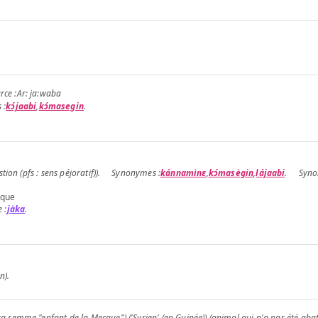
Ar: ja:waba
kɔ́jaabi
,
kɔ́masegin
.
ion (pfs : sens péjoratif)).
kánnamìnɛ
,
kɔ́masègin
,
lájaabi
.
 que
jàka
.
n).
a remme "enfant de la Mecque").
('Syrien' (en Guinée)).
(animal qui n'a pas été abat