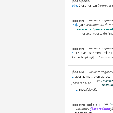
jàasajáasa
adv.
à grands pas
(fermes et 
jàasere
jàgaser
intj.
gare!
(exclamation de mi
jàasere dá / jàasere mà
menacer (geste de l'in
jàasere
jàgaser
n.
1 •
avertissement, mise e
2 •
index
(doigt).
jàasere
jàgaser
v.
avertir, mettre en garde.
( averti
jàaseredalan
*instrum
v.
index(doigt).
jàaseremadalan
( 
jàaseredalan
;
j