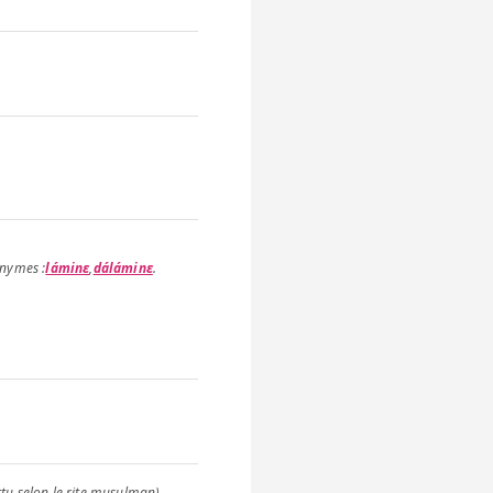
láminɛ
,
dáláminɛ
.
tu selon le rite musulman).