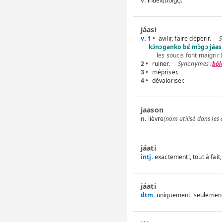
v.
index(doigt).
jáasi
v.
1 •
avilir, faire dépérir.
kɔ́nɔganko bɛ́ mɔ̀gɔ jáas
les soucis font maigrir
2 •
ruiner.
bó
3 •
mépriser.
4 •
dévaloriser.
jaason
n.
lièvre
(nom utilisé dans les 
jáati
intj.
exactement!, tout à fait
jáati
dtm.
uniquement, seulement