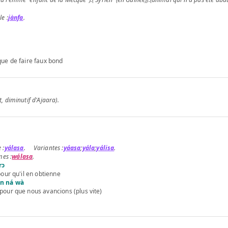
jànfa
.
que de faire faux bond
 diminutif d'Ajaara).
yálasa
.
yáasa
;
yála
;
yálisa
.
wálasa
.
̀rɔ
pour qu'il en obtienne
án ná wà
pour que nous avancions (plus vite)