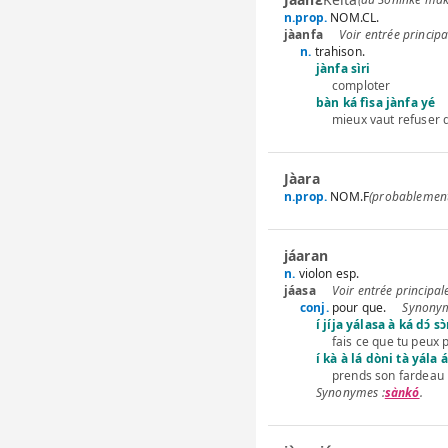
n.prop.
NOM.CL.
jàanfa
n.
trahison.
jànfa sìri
comploter
bàn ká fìsa jànfa yé
mieux vaut refuser 
Jàara
n.prop.
NOM.F
(probablement,
jáaran
n.
violon esp.
jáasa
conj.
pour que.
í jíja yálasa à ká dɔ́ sɔ
fais ce que tu peux 
í kà à lá dòni tà yála 
prends son fardeau 
sànkó
.