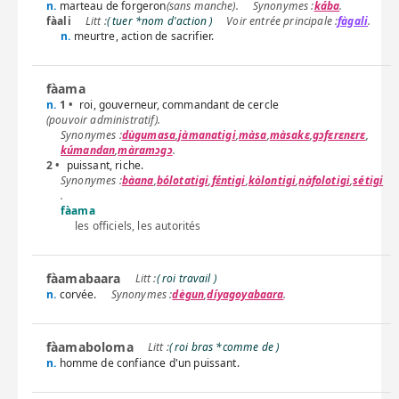
n.
marteau de forgeron
(sans manche).
kába
.
fàali
( tuer *nom d'action )
fàgali
.
n.
meurtre, action de sacrifier.
fàama
n.
1 •
roi, gouverneur, commandant de cercle
(pouvoir administratif).
dùgumasa
,
jàmanatigi
,
màsa
,
màsakɛ
,
gɔfɛrɛnɛrɛ
,
kúmandan
,
màramɔgɔ
.
2 •
puissant, riche.
bàana
,
bólotatigi
,
fɛ́ntigi
,
kòlontigi
,
nàfolotigi
,
sétigi
.
fàama
les officiels, les autorités
fàamabaara
( roi travail )
n.
corvée.
dègun
,
díyagoyabaara
.
fàamaboloma
( roi bras *comme de )
n.
homme de confiance d'un puissant.