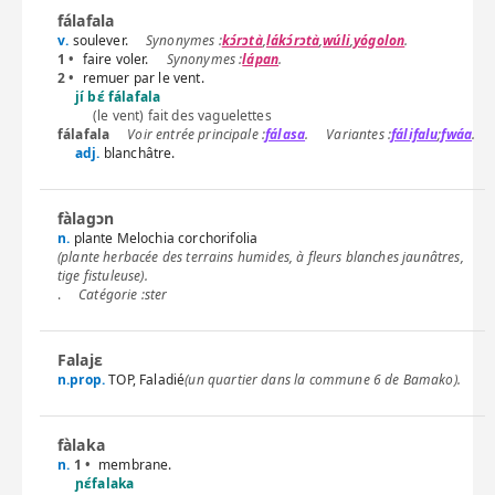
fálafala
v.
soulever.
kɔ́rɔtà
,
lákɔ́rɔtà
,
wúli
,
yógolon
.
1 •
faire voler.
lápan
.
2 •
remuer par le vent.
jí bɛ́ fálafala
(le vent) fait des vaguelettes
fálafala
fálasa
.
fálifalu
;
fwáa
.
adj.
blanchâtre.
fàlagɔn
n.
plante Melochia corchorifolia
(plante herbacée des terrains humides, à fleurs blanches jaunâtres,
tige fistuleuse).
.
ster
Falajɛ
n.prop.
TOP, Faladié
(un quartier dans la commune 6 de Bamako).
fàlaka
n.
1 •
membrane.
ɲɛ́falaka