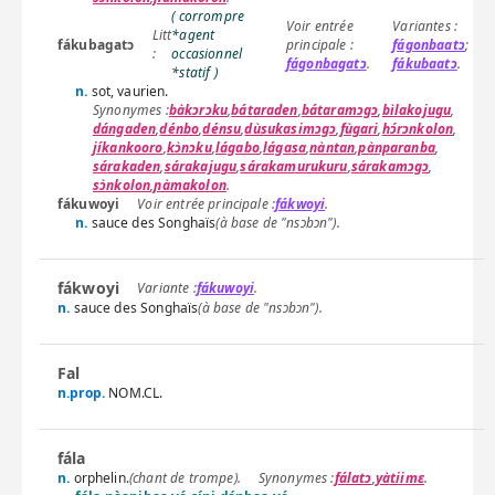
( corrompre
*agent
fákubagatɔ
fágonbaatɔ
;
occasionnel
fágonbagatɔ
.
fákubaatɔ
.
*statif )
n.
sot, vaurien.
bàkɔrɔku
,
bátaraden
,
bátaramɔgɔ
,
bìlakojugu
,
dángaden
,
dénbo
,
dénsu
,
dùsukasimɔgɔ
,
fùgari
,
hɔ́rɔnkolon
,
jíkankooro
,
kɔ̀nɔku
,
lágabo
,
lágasa
,
nàntan
,
pànparanba
,
sárakaden
,
sárakajugu
,
sárakamurukuru
,
sárakamɔgɔ
,
sɔ̀nkolon
,
ɲàmakolon
.
fákuwoyi
fákwoyi
.
n.
sauce des Songhaïs
(à base de "nsɔbɔn").
fákwoyi
fákuwoyi
.
n.
sauce des Songhaïs
(à base de "nsɔbɔn").
Fal
n.prop.
NOM.CL.
fála
n.
orphelin.
(chant de trompe).
fálatɔ
,
yàtiimɛ
.