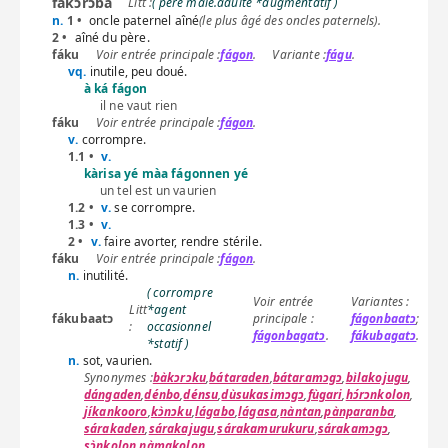
fàkɔrɔba
( père mâle.adulte *augmentatif )
n.
1 •
oncle paternel aîné
(le plus âgé des oncles paternels).
2 •
aîné du père.
fáku
fágon
.
fágu
.
vq.
inutile, peu doué.
à ká fágon
il ne vaut rien
fáku
fágon
.
v.
corrompre.
1.1 •
v.
kàrisa yé màa fágonnen yé
un tel est un vaurien
1.2 •
v.
se corrompre.
1.3 •
v.
2 •
v.
faire avorter, rendre stérile.
fáku
fágon
.
n.
inutilité.
( corrompre
*agent
fákubaatɔ
fágonbaatɔ
;
occasionnel
fágonbagatɔ
.
fákubagatɔ
.
*statif )
n.
sot, vaurien.
bàkɔrɔku
,
bátaraden
,
bátaramɔgɔ
,
bìlakojugu
,
dángaden
,
dénbo
,
dénsu
,
dùsukasimɔgɔ
,
fùgari
,
hɔ́rɔnkolon
,
jíkankooro
,
kɔ̀nɔku
,
lágabo
,
lágasa
,
nàntan
,
pànparanba
,
sárakaden
,
sárakajugu
,
sárakamurukuru
,
sárakamɔgɔ
,
sɔ̀nkolon
,
ɲàmakolon
.