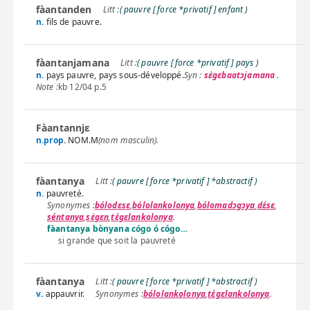
fàantanden
( pauvre [ force *privatif ] enfant )
n.
fils de pauvre.
fàantanjamana
( pauvre [ force *privatif ] pays )
n.
pays pauvre, pays sous-développé.
Syn :
sɛ̀gɛbaatɔjamana
.
Note :
kb 12/04 p.5
Fàantannjɛ
n.prop.
NOM.M
(nom masculin).
fàantanya
( pauvre [ force *privatif ] *abstractif )
n.
pauvreté.
bólodɛsɛ
,
bólolankolonya
,
bólomadɔgɔya
,
dɛ́sɛ
,
séntanya
,
sɛ̀gɛn
,
tɛ́gɛlankolonya
.
fàantanya bònyana cógo ó cógo…
si grande que soit la pauvreté
fàantanya
( pauvre [ force *privatif ] *abstractif )
v.
appauvrir.
bólolankolonya
,
tɛ́gɛlankolonya
.