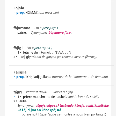
Fajala
n.prop.
NOM.M
(nom masculin).
fàjamana
( père pays )
n.
patrie.
bɔ́jamana
,
fàso
.
fàjigi
( père espoir )
n.
1 •
fétiche du 'ntomo
(au "Bɛlɛdugu").
2 •
Fadjigi
(prénom de garçon (en relation avec ce fétiche)).
Fajigila
n.prop.
TOP, Fadjiguila
(un quartier de la Commune 1 de Bamako).
fájiri
.
fáyiri
Ar. fajr
n.
1 •
prière musulmane de l'aube
(avant le lever du soleil).
2 •
aube.
dùgujɛ
,
dùgusɛ
,
kɛ́nɛbɔnda
,
kɛ́nɛfara
,
mìlikimálaka
.
kà fájiri jìra án kɛ́nɛ (ɲɛ́) ná
bonne nuit ! (que l'aube se montre à nous bien portants !)