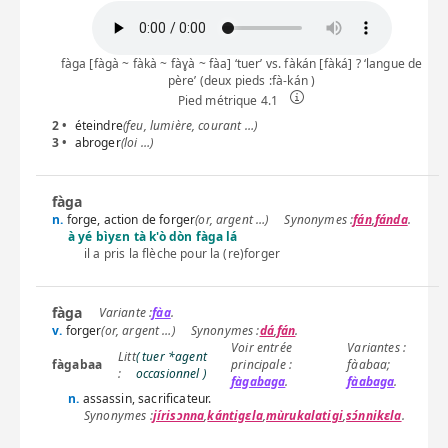
fàga [fàgà ~ fàkà ~ fàɣà ~ fàa] ‘tuer’ vs. fàkán [fàká] ? ‘langue de
père’ (deux pieds :fà-kán )
Pied métrique 4.1
2 •
éteindre
(feu, lumière, courant …)
3 •
abroger
(loi …)
fàga
n.
forge, action de forger
(or, argent …)
fán
,
fánda
.
à yé bìyɛn tà k'ò dòn fàga lá
il a pris la flèche pour la (re)forger
fàga
fàa
.
v.
forger
(or, argent …)
dá
,
fán
.
( tuer *agent
fàgabaa
fàabaa
;
occasionnel )
fàgabaga
.
fàabaga
.
n.
assassin, sacrificateur.
jírisɔnna
,
kántigɛla
,
mùrukalatigi
,
sɔ́nnikɛla
.