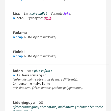
fàcɛ
( père mâle )
fàkɛ
.
n.
père.
fà
,
lé
.
Fádama
n.prop.
NOM.M
(nom masculin).
Fàdebi
n.prop.
NOM.M
(nom masculin).
fàden
( père enfant )
n.
1 •
frère consanguin
(enfant.de.même.père mais de mère différente).
2 •
personne malveillante
(tels des demi-frères dans le système polygamique).
fàdenjuguya
( frère.consanguin [ père enfant ] méchanceté [ méchant *en verbe