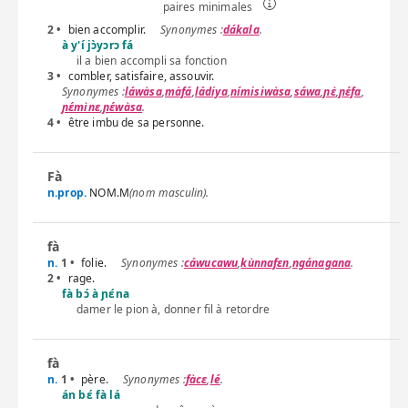
x
paires minimales
2 •
bien accomplir.
dákala
.
y
à y'í jɔ̀yɔrɔ fá
z
il a bien accompli sa fonction
3 •
combler, satisfaire, assouvir.
láwàsa
,
màfá
,
ládiya
,
nímisiwàsa
,
sáwa
,
ɲɛ̀
,
ɲɛ́fa
,
ɲɛ́mìnɛ
,
ɲɛ́wàsa
.
4 •
être imbu de sa personne.
Fà
n.prop.
NOM.M
(nom masculin).
fà
n.
1 •
folie.
cáwucawu
,
kùnnafɛn
,
ngánagana
.
2 •
rage.
fà bɔ́ à ɲɛ́na
damer le pion à, donner fil à retordre
fà
n.
1 •
père.
fàcɛ
,
lé
.
án bɛ́ fà lá