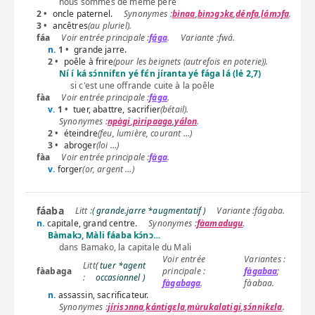
nous sommes de même père
2 •
oncle paternel.
bìnaa
,
bìnɔgɔkɛ
,
dénfa
,
lámɔfa
.
3 •
ancêtres
(au pluriel).
fáa
fága
.
fwá
.
n.
1 •
grande jarre.
2 •
poêle à frire
(pour les beignets (autrefois en poterie)).
Ní í ká sɔ́nnifɛn yé fɛ́n jíranta yé fága lá (lé 2,7)
si c'est une offrande cuite à la poêle
fàa
fàga
.
v.
1 •
tuer, abattre, sacrifier
(bétail).
npàgi
,
pìripaago
,
yálon
.
2 •
éteindre
(feu, lumière, courant …)
3 •
abroger
(loi …)
fàa
fàga
.
v.
forger
(or, argent …)
fáaba
( grande.jarre *augmentatif )
fágaba
.
n.
capitale, grand centre.
fàamadugu
.
Bàmakɔ, Màli fáaba kɔ́nɔ…
dans Bamako, la capitale du Mali
( tuer *agent
fàabaga
fàgabaa
;
occasionnel )
fàgabaga
.
fàabaa
.
n.
assassin, sacrificateur.
jírisɔnna
,
kántigɛla
,
mùrukalatigi
,
sɔ́nnikɛla
.