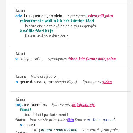
fáari
adv.
brusquement, en plein.
cáwu
,
cɔ́li
,
páro
.
mùsokɔrɔnin wúlila k'ù bɛ́ɛ kántigɛ fáari
la sorcière s'est levé et les a tous égorgés
à wúlila fáari k'í jɔ̀
il s'est levé tout d'un coup
fàari
v.
balayer, rafler.
fúran
,
kɔ́rɔfuran
,
sàalo
,
yálon
.
fàaro
fàarɔ
.
n.
génie des eaux, nymphe
(du Niger).
jíden
.
fáasi
intj.
parfaitement.
cɔ́
,
kójugu
,
njɔ́
.
fáasi !
tout à fait ! parfaitement !
fáatu
fátu
.
Source :
Ar. fa:ta 'passer'
.
v.
mourir.
( mourir *nom d'action
fáatuli