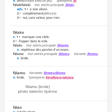
n.
zéro
(compte dans un jeu).
fú
.
fálakifalaki
fálaki
.
adv.
1 •
à vive allure.
2 •
complètement
(détruire).
3 •
nul, sans valeur, pour rien.
fàlako
v.
1 •
manquer une cible.
2 •
frapper dans le vide.
fálakɔ
fálanko
.
n.
répétiteur des paroles d'un imam.
fàlamɛ
fàlamu
.
fàramu
.
n.
bride.
fàlamu
fàramu
;
fàlamɛ
.
n.
bride.
kàrafejuru
,
núnjuru
.
fàlamu
(bride)
photo Valentin Vydrine
fálan
n.
échafaudage