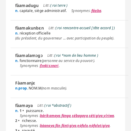
fàamadugu
( roi terre )
n.
capitale, siège administratif.
fáaba
.
fàamakunbɛn
( roi rencontre-accueil [ tête accord ] )
n.
réception officielle
(du président, du gouverneur … avec participation du peuple).
fàamalamɔgɔ
( roi *nom de lieu homme )
n.
fonctionnaire
(personne au service du pouvoir).
fɔnkisɔnɛri
.
Fàamanjɛ
n.prop.
NOM.M
(nom masculin).
fàamaya
( roi *abstractif )
n.
1 •
puissance.
bárikamaya
,
fànga
,
sébagaya
,
sétigiya
,
yíriwa
.
2 •
richesse.
bàanaya
,
fɛ́n
,
fɛ́ntigiya
,
nàfolo
,
nàfolotigiya
.
3 •
royauté.