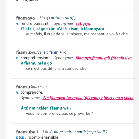
fàamaya
( roi *abstractif )
v.
rendre puissant.
sétigiya
.
fɔ́lɔfɔlɔ, sɛ̀gɛn tùn b'á lá, sísan, à fàamayara
autrefois, il était dans la misère, maintenant le voilà riche
fàamu
.
Source :
ar: fahm ="id
n.
compréhension.
fàamuya
,
fàamuyali
,
fáranfasiya
.
à fàamu mán gó
ce n'est pas difficile à comprendre
fàamu
.
Source :
ar
v.
comprendre.
dɔ́n
,
fàamuya
,
fáranfasi
,
láfàamuya
,
lásɔ̀rɔ
,
mɛ́n
,
sídɔn
.
á tɛ́ nìn ntàlen fàamu wá ?
vous ne comprenez pas ce proverbe ?
fàamubali
( comprendre *participe privatif )
ptcp.
incompréhensible.