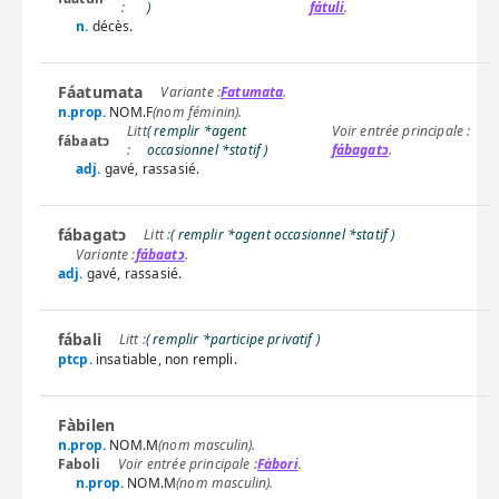
)
fátuli
.
n.
décès.
Fáatumata
Fatumata
.
n.prop.
NOM.F
(nom féminin).
( remplir *agent
fábaatɔ
occasionnel *statif )
fábagatɔ
.
adj.
gavé, rassasié.
fábagatɔ
( remplir *agent occasionnel *statif )
fábaatɔ
.
adj.
gavé, rassasié.
fábali
( remplir *participe privatif )
ptcp.
insatiable, non rempli.
Fàbilen
n.prop.
NOM.M
(nom masculin).
Faboli
Fàbori
.
n.prop.
NOM.M
(nom masculin).