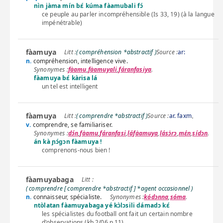
nìn jàma mín bɛ́ kúma fàamubali fɔ́
ce peuple au parler incompréhensible (Is 33, 19) (à la langue
impénétrable)
fàamuya
( compréhension *abstractif )
Source :
ar:
n.
compréhension, intelligence vive.
fàamu
,
fàamuyali
,
fáranfasiya
.
fàamuya bɛ́ kàrisa lá
un tel est intelligent
fàamuya
.
( comprendre *abstractif )
Source :
ar. faxm
v.
comprendre, se familiariser.
dɔ́n
,
fàamu
,
fáranfasi
,
láfàamuya
,
lásɔ̀rɔ
,
mɛ́n
,
sídɔn
.
án kà ɲɔ́gɔn fàamuya !
comprenons-nous bien !
fàamuyabaga
( comprendre [ comprendre *abstractif ] *agent occasionnel )
n.
connaisseur, spécialiste.
kódɔnna
,
sóma
.
ntòlatan fàamuyabaga yé kɔ̀lɔsili dámadɔ kɛ́
les spécialistes du football ont fait un certain nombre
d'observations (kb 2/06 p 11)