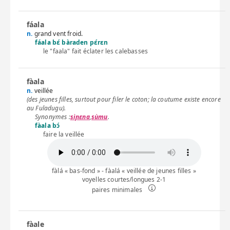
fáala
n.
grand vent froid.
fáala bɛ́ bàraden pɛ́rɛn
le "faala" fait éclater les calebasses
fàala
n.
veillée
(des jeunes filles, surtout pour filer le coton; la coutume existe encore
au Fuladugu).
sìɲɛna
,
sùmu
.
fàala bɔ́
faire la veillée
fàlá « bas-fond » - fàalá « veillée de jeunes filles »
voyelles courtes/longues 2-1
paires minimales
fàale