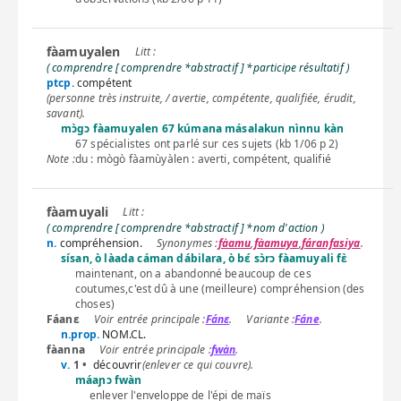
fàamuyalen
( comprendre [ comprendre *abstractif ] *participe résultatif )
ptcp.
compétent
(personne très instruite, / avertie, compétente, qualifiée, érudit,
savant).
mɔ̀gɔ fàamuyalen 67 kúmana másalakun nìnnu kàn
67 spécialistes ont parlé sur ces sujets (kb 1/06 p 2)
Note :
du : mògò fàamùyàlen : averti, compétent, qualifié
fàamuyali
( comprendre [ comprendre *abstractif ] *nom d'action )
n.
compréhension.
fàamu
,
fàamuya
,
fáranfasiya
.
sísan, ò làada cáman dábilara, ò bɛ́ sɔ̀rɔ fàamuyali fɛ̀
maintenant, on a abandonné beaucoup de ces
coutumes,c'est dû à une (meilleure) compréhension (des
choses)
Fáanɛ
Fánɛ
.
Fáne
.
n.prop.
NOM.CL.
fàanna
fwàn
.
v.
1 •
découvrir
(enlever ce qui couvre).
máaɲɔ fwàn
enlever l'enveloppe de l'épi de maïs