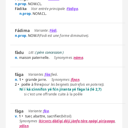
n.prop.
NOM.CL.
Fàdika
Fàdiga
.
n.prop.
NOM.CL.
Fádima
Fádì
.
n.prop.
NOM.F
(Fadi est une forme diminutive).
fàdu
( père concession )
n.
maison paternelle.
nàma
.
fága
fáa
;
fwá
.
n.
1 •
grande jarre.
fíɲɛn
.
2 •
poêle à frire
(pour les beignets (autrefois en poterie)).
Ní í ká sɔ́nnifɛn yé fɛ́n jíranta yé fága lá (lé 2,7)
si c'est une offrande cuite à la poêle
fàga
fàa
.
v.
1 •
tuer, abattre, sacrifier
(bétail).
bɔ̀rɔntɔ
,
dádigi
,
dáji
,
jànfa
,
tára
,
npàgi
,
pìripaago
,
yálon
.