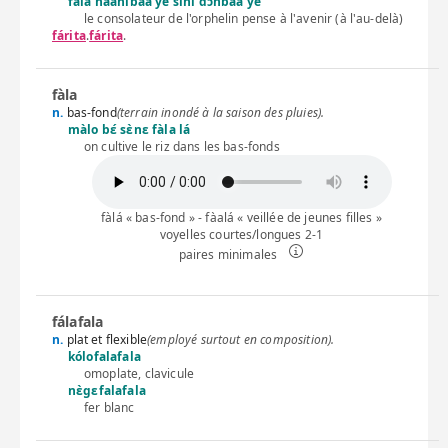
fála nàanibaa yé síni dɔ́nbaa yé
le consolateur de l'orphelin pense à l'avenir (à l'au-delà)
fárita
.
fárita
.
fàla
n.
bas-fond
(terrain inondé à la saison des pluies).
màlo bɛ́ sɛ̀nɛ fàla lá
on cultive le riz dans les bas-fonds
fàlá « bas-fond » - fàalá « veillée de jeunes filles »
voyelles courtes/longues 2-1
paires minimales
fálafala
n.
plat et flexible
(employé surtout en composition).
kólofalafala
omoplate, clavicule
nɛ̀gɛfalafala
fer blanc