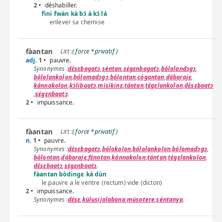
2 •
déshabiller.
fìni fwàn kà bɔ́ à kɔ́ lá
enlever sa chemise
fàantan
( force *privatif )
adj.
1 •
pauvre.
dɛ́sɛbagatɔ
,
séntan
,
sɛ̀gɛnbagatɔ
,
bólolandɔgɔ
,
bólolankolon
,
bólomadɔgɔ
,
bólontan
,
cógontan
,
dábarajɛ
,
kánnakolon
,
kɔ̀libaatɔ
,
mìsikinɛ
,
tántan
,
tɛ́gɛlankolon
,
dɛ́sɛbaatɔ
,
sɛ̀gɛnbaatɔ
.
2 •
impuissance.
fàantan
( force *privatif )
n.
1 •
pauvre.
dɛ́sɛbagatɔ
,
bólokolon
,
bólolankolon
,
bólomadɔgɔ
,
bólontan
,
dábarajɛ
,
fɛ́nntan
,
kánnakolon
,
tántan
,
tɛ́gɛlankolon
,
dɛ́sɛbaatɔ
,
sɛ̀gɛnbaatɔ
.
fàantan bòdingɛ ká dùn
le pauvre a le ventre (rectum) vide (dicton)
2 •
impuissance.
dɛ́sɛ
,
kùlusijalabana
,
mùsotere
,
séntanya
.