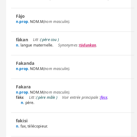
Fàjo
n.prop.
NOM.M
(nom masculin).
fàkan
( père cou )
n.
langue maternelle.
tòdunkan
.
Fakanda
n.prop.
NOM.M
(nom masculin).
Fakara
n.prop.
NOM.M
(nom masculin).
fàkɛ
( père mâle )
fàcɛ
.
n.
père.
fakisi
n.
fax, télécopieur.