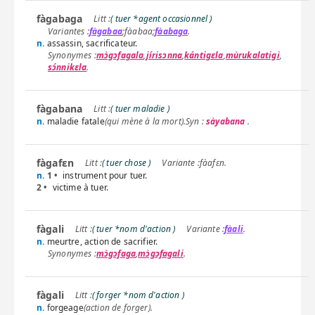
fàgabaga
( tuer *agent occasionnel )
fàgabaa
;
fàabaa
;
fàabaga
.
n.
assassin, sacrificateur.
mɔ̀gɔfagala
,
jírisɔnna
,
kántigɛla
,
mùrukalatigi
,
sɔ́nnikɛla
.
fàgabana
( tuer maladie )
n.
maladie fatale
(qui mène à la mort).
Syn :
sàyabana
.
fàgafɛn
( tuer chose )
fàafɛn
.
n.
1 •
instrument pour tuer.
2 •
victime à tuer.
fàgali
( tuer *nom d'action )
fàali
.
n.
meurtre, action de sacrifier.
mɔ̀gɔfaga
,
mɔ̀gɔfagali
.
fàgali
( forger *nom d'action )
n.
forgeage
(action de forger).