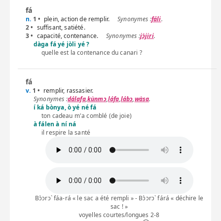
k
fá
l
n.
1 •
plein, action de remplir.
fáli
.
2 •
suffisant, satiété.
m
3 •
capacité, contenance.
jɔ̀jiri
.
dàga fá yé jòli yé ?
n
quelle est la contenance du canari ?
ɲ
ŋ
fá
v.
1 •
remplir, rassasier.
o
dálafa
,
kùnmɔ
,
láfa
,
lábɔ
,
wàsa
.
í ká bònya, ò yé né fá
ɔ
ton cadeau m'a comblé (de joie)
à fálen à ní ná
p
il respire la santé
r
s
t
u
Bɔ̀ɔrɔ` fáa-rá « le sac a été rempli » - Bɔ̀ɔrɔ` fárá « déchire le
w
sac ! »
voyelles courtes/longues 2-8