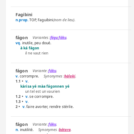
Fagibini
n.prop.
TOP, Faguibini
(nom de lieu).
fágon
fágu
;
fáku
.
vq.
inutile, peu doué.
à ká fágon
il ne vaut rien
fágon
fáku
.
v.
corrompre.
hàlaki
.
1.1 •
v.
kàrisa yé màa fágonnen yé
un tel est un vaurien
1.2 •
v.
se corrompre.
1.3 •
v.
2 •
v.
faire avorter, rendre stérile.
fágon
fáku
.
n.
inutilité.
bátara
.