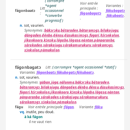
( corrompre
*agent
fágonbaatɔ
occasionnel
fákubagatɔ
fágonbagatɔ
*converbe
;
fákubaatɔ
.
.
progressif )
n.
sot, vaurien.
bàkɔrɔku
,
bátaraden
,
bátaramɔgɔ
,
bìlakojugu
,
dángaden
,
dénbo
,
dénsu
,
dùsukasimɔgɔ
,
fùgari
,
hɔ́rɔnkolon
,
jíkankooro
,
kɔ̀nɔku
,
lágabo
,
lágasa
,
nàntan
,
pànparanba
,
sárakaden
,
sárakajugu
,
sárakamurukuru
,
sárakamɔgɔ
,
sɔ̀nkolon
,
ɲàmakolon
.
fágonbagatɔ
( corrompre *agent occasionnel *statif )
fágonbaatɔ
;
fákubagatɔ
;
fákubaatɔ
.
n.
sot, vaurien.
gàban
,
jùga
,
nálonma
,
bàkɔrɔku
,
bátaraden
,
bátaramɔgɔ
,
bìlakojugu
,
dángaden
,
dénbo
,
dénsu
,
dùsukasimɔgɔ
,
fùgari
,
hɔ́rɔnkolon
,
jíkankooro
,
kɔ̀nɔku
,
lágabo
,
lágasa
,
nàntan
,
pànparanba
,
sárakaden
,
sárakajugu
,
sárakamurukuru
,
sárakamɔgɔ
,
sɔ̀nkolon
,
ɲàmakolon
.
fágu
fágon
.
fáku
.
vq.
inutile, peu doué.
à ká fágon
il ne vaut rien