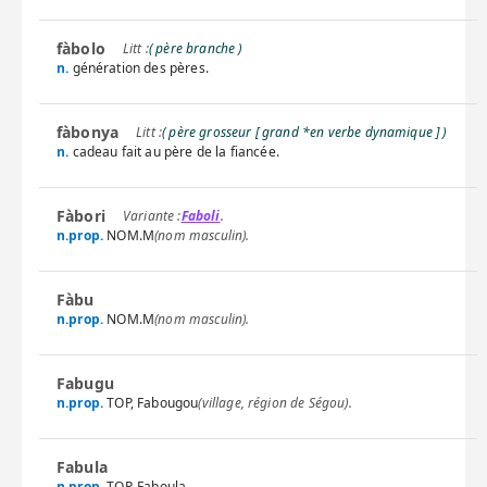
fàbolo
( père branche )
n.
génération des pères.
fàbonya
( père grosseur [ grand *en verbe dynamique ] )
n.
cadeau fait au père de la fiancée.
Fàbori
Faboli
.
n.prop.
NOM.M
(nom masculin).
Fàbu
n.prop.
NOM.M
(nom masculin).
Fabugu
n.prop.
TOP, Fabougou
(village, région de Ségou).
Fabula
n.prop.
TOP, Faboula