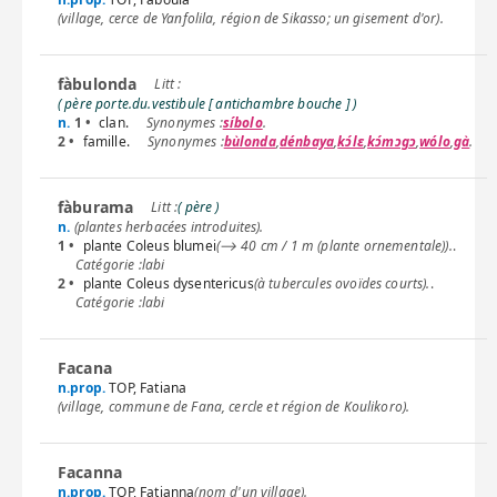
(village, cerce de Yanfolila, région de Sikasso; un gisement d'or).
fàbulonda
( père porte.du.vestibule [ antichambre bouche ] )
n.
1 •
clan.
síbolo
.
2 •
famille.
bùlonda
,
dénbaya
,
kɔ́lɛ
,
kɔ́mɔgɔ
,
wólo
,
gà
.
fàburama
( père )
n.
(plantes herbacées introduites).
1 •
plante Coleus blumei
(⟶ 40 cm / 1 m (plante ornementale)).
.
labi
2 •
plante Coleus dysentericus
(à tubercules ovoïdes courts).
.
labi
Facana
n.prop.
TOP, Fatiana
(village, commune de Fana, cercle et région de Koulikoro).
Facanna
n.prop.
TOP, Fatianna
(nom d'un village).