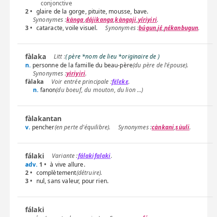
conjonctive
2 •
glaire de la gorge, pituite, mousse, bave.
kànga
,
dájikanga
,
kàngaji
,
yíriyiri
.
3 •
cataracte, voile visuel.
búgun
,
jɛ́
,
ɲɛ́kanbugun
.
fàlaka
( père *nom de lieu *originaire de )
n.
personne de la famille du beau-père
(du père de l'épouse).
yìriyiri
.
fàlaka
fɛ̀lɛkɛ
.
n.
fanon
(du boeuf, du mouton, du lion …)
fàlakantan
v.
pencher
(en perte d'équilibre).
cànkani
,
sùuli
.
fálaki
fálakifalaki
.
adv.
1 •
à vive allure.
2 •
complètement
(détruire).
3 •
nul, sans valeur, pour rien.
fálaki