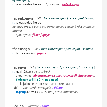
dynamique ] )
n.
jalousie des frères.
fàdenkɔniya
.
fàdenkɔniya
( frère.consanguin [ père enfant ] envie )
n.
jalousie des frères
(jalousie propre aux demi-frères qui les pousse à réussir mieux
qu'eux).
fàdenjuguya
.
fàdensago
( frère.consanguin [ père enfant ] volonté )
n.
bon à rien.
Syn :
fùgare
.
fàdenya
( frère.consanguin [ père enfant ] *abstractif )
n.
rivalité
(entre demi-frères).
sángaɲɔgɔnma
,
sángaɲɔgɔnmali
,
sìnayasama
.
fàdenya wúlila ù ní ɲɔ́gɔn cɛ́
la jalousie les dressa l'un contre l'autre
Fádì
Fádima
.
n.prop.
NOM.F
(Fadi est une forme diminutive).
Fàdiga
Fàdika
.