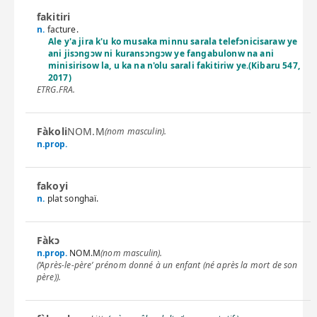
fakitiri
n.
facture.
Ale y'a jira k'u ko musaka minnu sarala telefɔnicisaraw ye
ani jisɔngɔw ni kuransɔngɔw ye fangabulonw na ani
minisirisow la, u ka na n'olu sarali fakitiriw ye.(Kibaru 547,
2017)
ETRG.FRA.
Fàkoli
NOM.M
(nom masculin).
n.prop.
fakoyi
n.
plat songhaï.
Fàkɔ
n.prop.
NOM.M
(nom masculin).
(‘Après-le-père’ prénom donné à un enfant (né après la mort de son
père)).